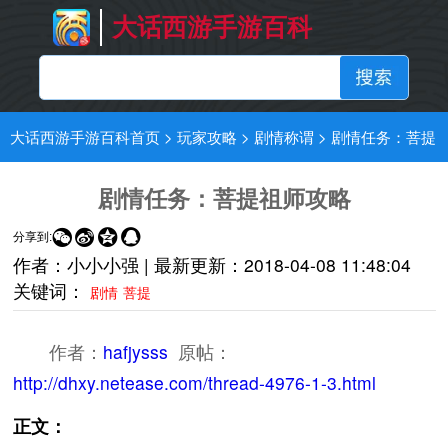
大话西游手游百科
大话西游手游百科首页
>
玩家攻略
>
剧情称谓
>
剧情任务：菩提
祖师攻略
剧情任务：菩提祖师攻略




分享到:
作者：小小小强 |
最新更新：
2018-04-08 11:48:04
关键词：
剧情
菩提
作者：
hafjysss
原帖：
http://dhxy.netease.com/thread-4976-1-3.html
正文：