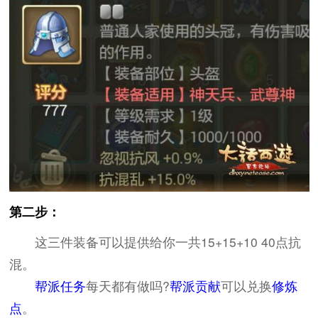
第二步：
这三件装备可以提供给你一共15+15+10 40点抗
混。
帮派任务
每天都有做吗?
帮派贡献
可以兑换
修炼
点
。